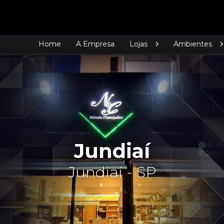
Home
A Empresa
Lojas
Ambientes
Jundiaí
Jundiaí - SP