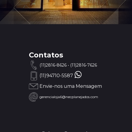
Contatos
(11)2816-8626
•
(11)2816-7626
(11)94710-5587
Envie-nos uma Mensagem
gerencialoja6@necplanejados.com